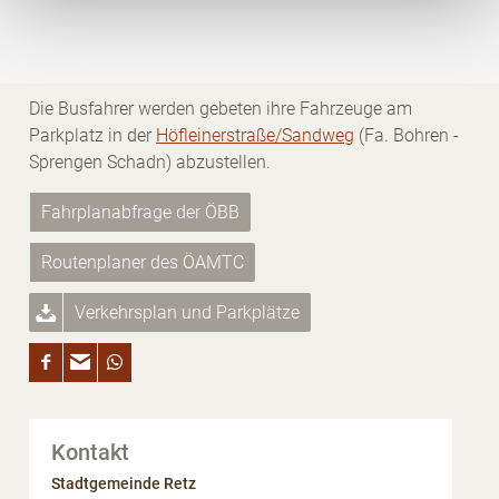
wie Browser, Internetanbieter, Endgerät und
Wenn Sie mit dem Reisebus anreisen, können Sie
Bildschirmauflösung an Google bzw. Meta weiter.
entweder bei der Bushaltestelle in der
Kremserstraße
Weitere Details betreffend Cookies und einer möglichen
oder in der
Kirchenstraße
aussteigen.
späteren Deaktivierung finden Sie in unserer
Die Busfahrer werden gebeten ihre Fahrzeuge am
Datenschutzerklärung
.
Parkplatz in der
Höfleinerstraße/Sandweg
(Fa. Bohren -
Sprengen Schadn) abzustellen.
Fahrplanabfrage der ÖBB
Routenplaner des ÖAMTC
Verkehrsplan und Parkplätze
Kontakt
Stadtgemeinde Retz