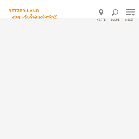
Direkt zur Hauptnavigation
Direkt zur Volltextsuche
Direkt zum Inhalt
KARTE
SUCHE
MENÜ
©
Feste und Veranstaltungen
Retzer Weinlesefest
Anreise