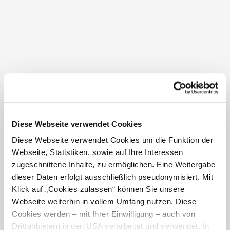
Wissenswertes
Empfohlener Zeitraum
J
F
M
A
M
J
J
A
S
O
N
D
Diese Webseite verwendet Cookies
Diese Webseite verwendet Cookies um die Funktion der
Kontakt
Webseite, Statistiken, sowie auf Ihre Interessen
Stadtgemeinde Retz
zugeschnittene Inhalte, zu ermöglichen. Eine Weitergabe
Hauptplatz 30
dieser Daten erfolgt ausschließlich pseudonymisiert. Mit
2070
Retz
Klick auf „Cookies zulassen“ können Sie unsere
AT
Telefon:
+ 43 2942 2223
Webseite weiterhin in vollem Umfang nutzen. Diese
office@stadtgemeinde-retz.at
www.retz.gv.at
Cookies werden – mit Ihrer Einwilligung – auch von
Drittanbietern in den USA verarbeitet und verwendet. In