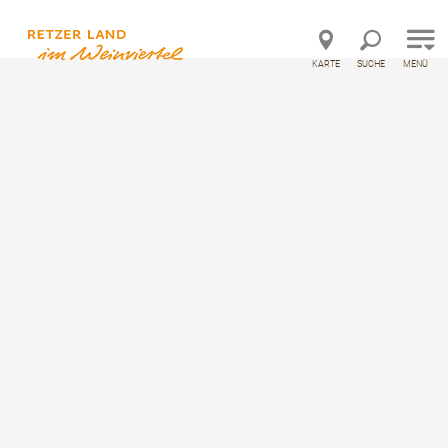
Direkt zur Hauptnavigation
Direkt zur Volltextsuche
Direkt zum Inhalt
KARTE
SUCHE
MENÜ
©
Startseite
Feste und Veranstaltungen
Retzer Weinlesefest