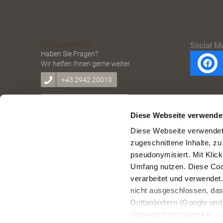
Urlaubsservice
Social M
Haben Sie Fragen?
Wir helfen Ihnen gerne weiter.
+43 2942 20010
office@retzerland.at
Diese Webseite verwende
Diese Webseite verwendet 
zugeschnittene Inhalte, zu
pseudonymisiert. Mit Klic
Copyright © Retzer Land Regionalvermarktung
Umfang nutzen. Diese Cook
verarbeitet und verwendet
nicht ausgeschlossen, da
Drittanbietern (Google und 
Überwachungszwecken zu e