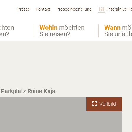
Presse
Kontakt
Prospektbestellung
Interaktive K
hten
Wohin
möchten
Wann
mö
ben?
Sie reisen?
Sie urlau
Parkplatz Ruine Kaja
Vollbild