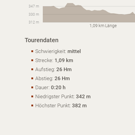
347 m
330 m
312 m
1,09 km Länge
Tourendaten
Schwierigkeit:
mittel
Strecke:
1,09 km
Aufstieg:
26 Hm
Abstieg:
26 Hm
Dauer:
0:20 h
Niedrigster Punkt:
342 m
Höchster Punkt:
382 m