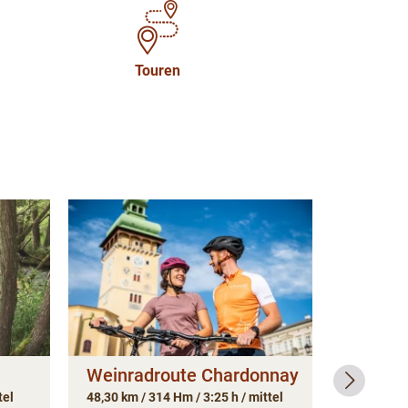
Touren
Weinradroute Chardonnay
Nation
Radweg
tel
48,30 km / 314 Hm / 3:25 h / mittel