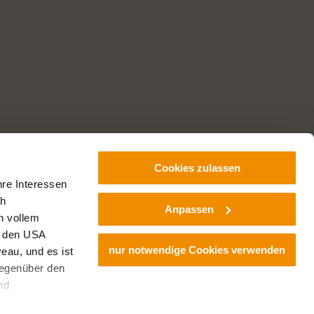
Cookies zulassen
hre Interessen
ch
Anpassen
n vollem
Impressum
Datenschutz
Haftungsausschluss
Über uns
n den USA
nur notwendige Cookies verwenden
eau, und es ist
gegenüber den
nd