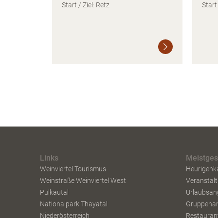
Start / Ziel: Retz
Start 
Weiterlesen
Weiterlesen
Links
Meistge
Weinviertel Tourismus
Heurigenk
Weinstraße Weinviertel West
Veranstal
Pulkautal
Urlaubsan
Nationalpark Thayatal
Gruppena
Niederösterreich
Restaurant