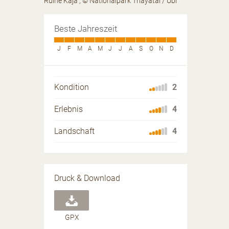
Ruine Kaja
, © Nationalpark Thayatal / Übl
Beste Jahreszeit
J
F
M
A
M
J
J
A
S
O
N
D
Kondition
2
Erlebnis
4
Landschaft
4
Druck & Download
GPX