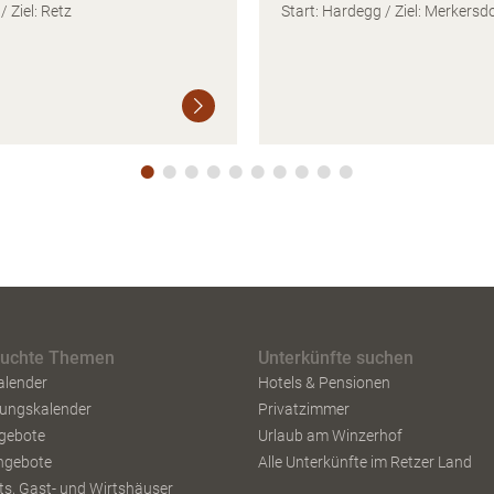
/ Ziel: Retz
Start: Hardegg / Ziel: Merkersd
Weiterlesen
suchte Themen
Unterkünfte suchen
alender
Hotels & Pensionen
tungskalender
Privatzimmer
gebote
Urlaub am Winzerhof
ngebote
Alle Unterkünfte im Retzer Land
s, Gast- und Wirtshäuser