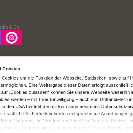
edia & Co
t Cookies
Cookies um die Funktion der Webseite, Statistiken, sowie auf I
 ermöglichen. Eine Weitergabe dieser Daten erfolgt ausschließli
k auf „Cookies zulassen“ können Sie unsere Webseite weiterhin i
ies werden – mit Ihrer Einwilligung – auch von Drittanbietern i
. In den USA besteht derzeit kein angemessenes Datenschutzniv
ss staatliche Sicherheitsbehörden entsprechende Anordnungen 
Meta Platforms, Inc.) treffen, um Zugriff zu Daten zu Kontroll- u
rhalten. Dagegen gibt es keine wirksamen Rechtsbehelfe und