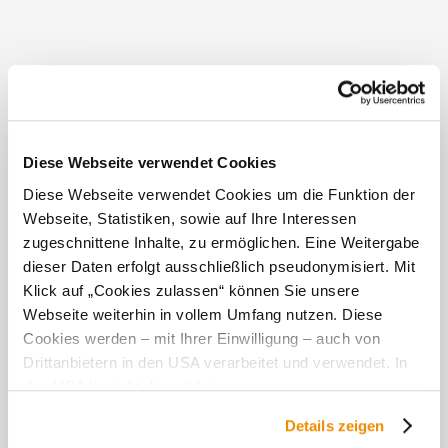
Diese Webseite verwendet Cookies
Diese Webseite verwendet Cookies um die Funktion der
Webseite, Statistiken, sowie auf Ihre Interessen
zugeschnittene Inhalte, zu ermöglichen. Eine Weitergabe
Details für: Golitschweg
dieser Daten erfolgt ausschließlich pseudonymisiert. Mit
Klick auf „Cookies zulassen“ können Sie unsere
Kurzbeschreibung
Webseite weiterhin in vollem Umfang nutzen. Diese
Cookies werden – mit Ihrer Einwilligung – auch von
Start / Ziel: Retz
Drittanbietern in den USA verarbeitet und verwendet. In
den USA besteht derzeit kein angemessenes
Startpunkt der Tour
Datenschutzniveau, und es ist nicht ausgeschlossen,
Details zeigen
Retz, Hauptplatz
dass staatliche Sicherheitsbehörden entsprechende