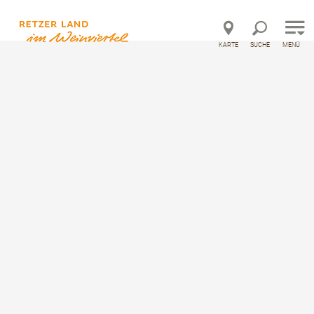
Direkt zur Hauptnavigation
Direkt zur Volltextsuche
Direkt zum Inhalt
KARTE
SUCHE
MENÜ
Golitschweg
Wandertour ausgehend von Retz, Hauptplatz
Um diesen Inhalt sehen zu
können, müssen Sie