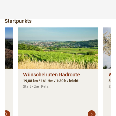
Weitere Touren in der Umgebung des
Startpunkts
Wünschelruten Radroute
Wei
19,08 km / 161 Hm / 1:30 h / leicht
56,5
Start / Ziel: Retz
Start