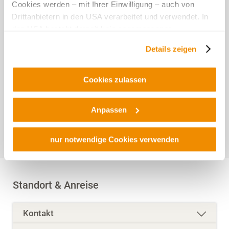
Cookies werden – mit Ihrer Einwilligung – auch von
Drittanbietern in den USA verarbeitet und verwendet. In
den USA besteht derzeit kein angemessenes
Datenschutzniveau, und es ist nicht ausgeschlossen,
Details zeigen
dass staatliche Sicherheitsbehörden entsprechende
Anordnungen gegenüber den Drittanbietern (Google und
Preise
Meta Platforms, Inc.) treffen, um Zugriff zu Daten zu
Cookies zulassen
Einzelperson:
Kontroll- und Überwachungszwecken zu erhalten.
Kein Eintritt
Dagegen gibt es keine wirksamen Rechtsbehelfe und
Anpassen
Rechtsschutzmöglichkeiten. Zudem werden von den
Kinder:
Kein Eintritt
USA keine geeigneten Garantien für den Schutz
personenbezogener Daten gewährt. Wir leiten nur Ihre IP-
nur notwendige Cookies verwenden
Adresse (in gekürzter Form, sodass keine eindeutige
Zuordnung möglich ist) sowie technische Informationen
wie Browser, Internetanbieter, Endgerät und
Standort & Anreise
Bildschirmauflösung an Google bzw. Meta weiter.
Weitere Details betreffend Cookies und einer möglichen
Kontakt
späteren Deaktivierung finden Sie in unserer
Datenschutzerklärung
.