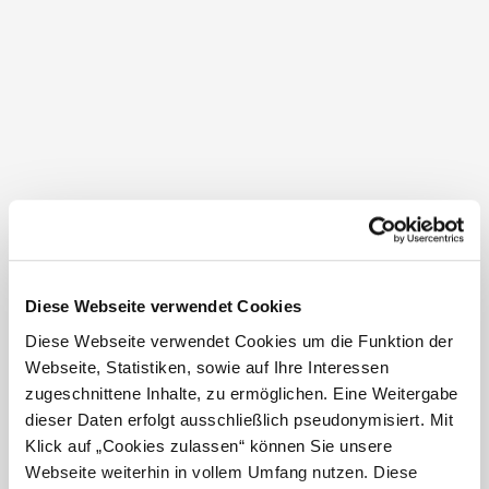
ein Ort, der Geschichte und Kunst in sich vereint. Mit
ihrem Netzrippengewölbe im Langhaus und der
Sonnenuhr an der südlichen Außenmauer, strahlt sie
eine besondere Atmosphäre aus. Ein weiteres Highlight
ist die Holzfigur Maria mit Kind aus dem Jahre 1630,
eine frühbarocke Gnadenstatue vom Heiligen Stein. Die
Pfarrkirche St. Margaretha, wie sie auch genannt wird,
hat eine lange Geschichte, die bis ins Jahr 1258
zurückreicht, wie die erste urkundliche Erwähnung
belegt.
Diese Webseite verwendet Cookies
Diese Webseite verwendet Cookies um die Funktion der
Webseite, Statistiken, sowie auf Ihre Interessen
Öffnungszeiten
zugeschnittene Inhalte, zu ermöglichen. Eine Weitergabe
Nur zu den Messzeiten oder auf Anfrage.
dieser Daten erfolgt ausschließlich pseudonymisiert. Mit
nur nach Vereinbarung geöffnet
Klick auf „Cookies zulassen“ können Sie unsere
Webseite weiterhin in vollem Umfang nutzen. Diese