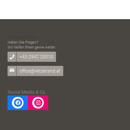
Urlaubsservice
Haben Sie Fragen?
Wir helfen Ihnen gerne weiter.
+43 2942 20010
office@retzerland.at
Social Media & Co