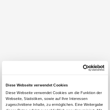
Anhöhe gelegen, wo die Alte und Neue Weitersfelder
Straße aufeinandertreffen, ragt aus den Baumwipfeln
hervor. Der Zugang zur Warte erfolgt über einige
Holztreppen. Von der Plattform aus bietet sich ein
atemberaubendes Panorama der umliegenden
Landschaft. Der Blick reicht von Pulkau über Leodagger
bis hin zur Windmühle in Retz. Bei optimalen
Wetterbedingungen eröffnet sich sogar der Anblick des
Schneebergs und der Rax. Ein Besuch dieser
Aussichtswarte verspricht unvergessliche Eindrücke und
ist ein absolutes Muss für jeden Naturliebhaber und
Fotografen.
Diese Webseite verwendet Cookies
Diese Webseite verwendet Cookies um die Funktion der
Öffnungszeiten
Webseite, Statistiken, sowie auf Ihre Interessen
zugeschnittene Inhalte, zu ermöglichen. Eine Weitergabe
täglich geöffnet