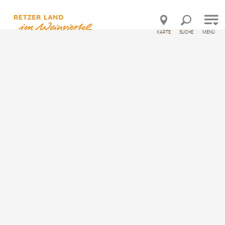
Direkt zur Hauptnavigation
Direkt zur Volltextsuche
Direkt zum Inhalt
KARTE
SUCHE
MENÜ
©
Sehenswertes
weitere Ausflugsziele
Aussichtswarte Pulkau