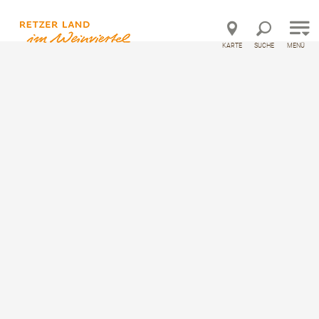
Direkt zur Hauptnavigation
Direkt zur Volltextsuche
Direkt zum Inhalt
KARTE
SUCHE
MENÜ
©
Startseite
Unterkünfte
Urlaub am Winzerhof