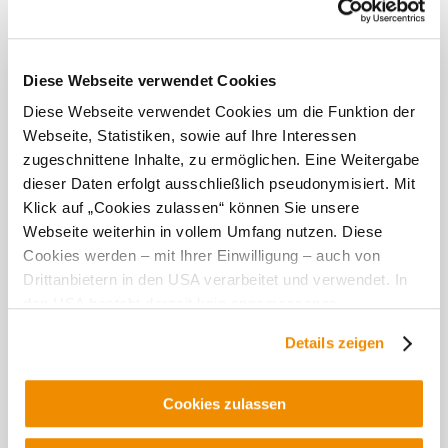
Diese Webseite verwendet Cookies
Diese Webseite verwendet Cookies um die Funktion der
Webseite, Statistiken, sowie auf Ihre Interessen
zugeschnittene Inhalte, zu ermöglichen. Eine Weitergabe
dieser Daten erfolgt ausschließlich pseudonymisiert. Mit
Klick auf „Cookies zulassen“ können Sie unsere
Webseite weiterhin in vollem Umfang nutzen. Diese
Cookies werden – mit Ihrer Einwilligung – auch von
Drittanbietern in den USA verarbeitet und verwendet. In
Weingut Familie Krell
den USA besteht derzeit kein angemessenes
Datenschutzniveau, und es ist nicht ausgeschlossen,
Details zeigen
dass staatliche Sicherheitsbehörden entsprechende
2070 Mitterretzbach
Anordnungen gegenüber den Drittanbietern (Google und
113,00
ab €
Meta Platforms, Inc.) treffen, um Zugriff zu Daten zu
Cookies zulassen
Kontroll- und Überwachungszwecken zu erhalten.
Dagegen gibt es keine wirksamen Rechtsbehelfe und