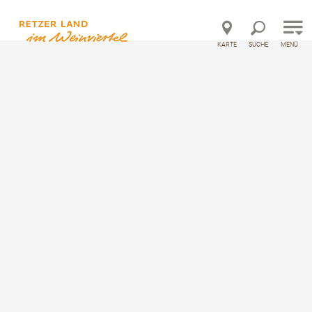
Direkt zur Hauptnavigation
Direkt zur Volltextsuche
Direkt zum Inhalt
KARTE
SUCHE
MENÜ
©
Startseite
Sommer