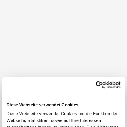
Vom Nächtigungsplus im Jahr 2019 von über 6 %
angespornt, aktiviert das Team der Retzer Land
Regionalvermarktung und der Tourismusinfo Retz
wieder alle Werbekanäle, um auch 2020 Besucher ins
Retzer Land zu locken.
So stand zuletzt Bayerns größte Reise- und
Freizeitmesse in München mit 130.000 Besuchern im
Fokus der regionalen Touristiker. „Unsere neuen
Produkte, nämlich die geführten Radtouren und
Sternfahrten durch das Retzer Land stoßen auf reges
Diese Webseite verwendet Cookies
Interesse bei den deutschen Besuchern,“ freut sich
Diese Webseite verwendet Cookies um die Funktion der
Reinhold Griebler, Geschäftsführer des Retzer Landes.
Webseite, Statistiken, sowie auf Ihre Interessen