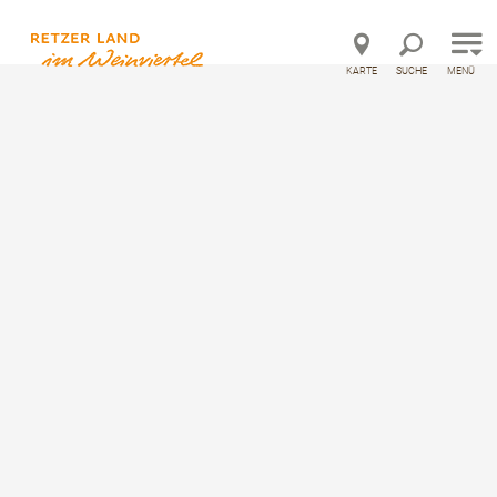
Direkt zur Hauptnavigation
Direkt zur Volltextsuche
Direkt zum Inhalt
KARTE
SUCHE
MENÜ
RETZER LAND: Erste Werbemaßnahmen für Tourismussaison 2020
RETZER LAND: Erste
Werbemaßnahmen für
Tourismussaison 2020