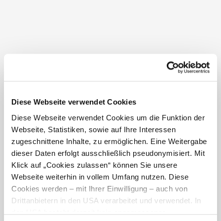
Mischung aus Shopping, Gastronomie und Weinkultur,
die jeden Besucher und jede Besucherin begeistern wird.
Diese Webseite verwendet Cookies
Öffnungszeiten
Diese Webseite verwendet Cookies um die Funktion der
Webseite, Statistiken, sowie auf Ihre Interessen
SOMMERLADEN & CAFE
zugeschnittene Inhalte, zu ermöglichen. Eine Weitergabe
Sektfrühstück & regionale Schmankerl
jeden Samstag von 9:30 – 19 Uhr
dieser Daten erfolgt ausschließlich pseudonymisiert. Mit
Klick auf „Cookies zulassen“ können Sie unsere
WEINKAUF & VERKOSTUNGEN
Webseite weiterhin in vollem Umfang nutzen. Diese
Samstag 9:30 – 19 Uhr
und nach Voranmeldung
Cookies werden – mit Ihrer Einwilligung – auch von
Drittanbietern in den USA verarbeitet und verwendet. In
SOMMER-LOUNGE
den USA besteht derzeit kein angemessenes
„Cocktails und meer“