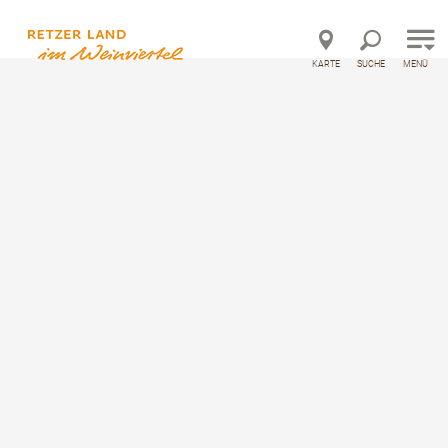
Direkt zur Hauptnavigation
Direkt zur Volltextsuche
Direkt zum Inhalt
KARTE
SUCHE
MENÜ
©
s, Gast- und Wirtshäuser
Weingut Prechtl - Sommerladen & Cafe