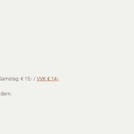
en legen auf
Samstag: € 15,- /
VVK € 14,-
dern.