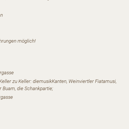
en
hrungen möglich!
ergasse
eller zu Keller: diemusikKanten, Weinviertler Fiatamusi,
ler Buam, die Schankpartie;
rgasse