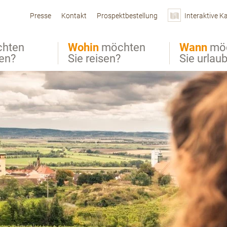
Presse
Kontakt
Prospektbestellung
Interaktive K
hten
Wohin
möchten
Wann
mö
ben?
Sie reisen?
Sie urlau