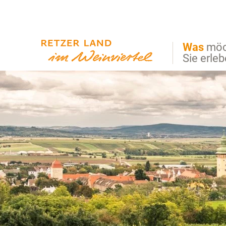
Direkt zur Hauptnavigation
Direkt zur Volltextsuche
Direkt zum Inhalt
Was
möc
Sie erle