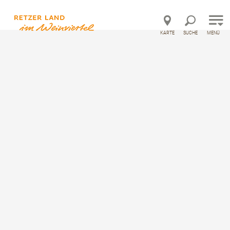
Direkt zur Hauptnavigation
Direkt zur Volltextsuche
Direkt zum Inhalt
KARTE
SUCHE
MENÜ
©
Startseite
Unterkünfte
Privatzimmer