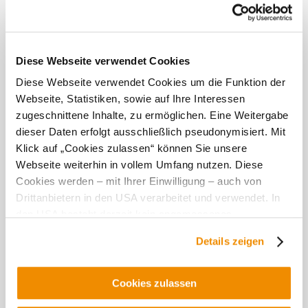
Diese Webseite verwendet Cookies
Diese Webseite verwendet Cookies um die Funktion der
Webseite, Statistiken, sowie auf Ihre Interessen
zugeschnittene Inhalte, zu ermöglichen. Eine Weitergabe
dieser Daten erfolgt ausschließlich pseudonymisiert. Mit
Klick auf „Cookies zulassen“ können Sie unsere
Webseite weiterhin in vollem Umfang nutzen. Diese
Cookies werden – mit Ihrer Einwilligung – auch von
BIO-Weinhof Koller
Drittanbietern in den USA verarbeitet und verwendet. In
2074 Unterretzbach
den USA besteht derzeit kein angemessenes
Datenschutzniveau, und es ist nicht ausgeschlossen,
Details zeigen
dass staatliche Sicherheitsbehörden entsprechende
Anordnungen gegenüber den Drittanbietern (Google und
Meta Platforms, Inc.) treffen, um Zugriff zu Daten zu
Cookies zulassen
Kontroll- und Überwachungszwecken zu erhalten.