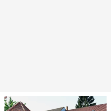
Weingut Lustig & Gästehaus
Annemaria
2070 Retz