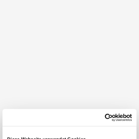
Herbst im Retzer Land
Dörfer und Gärten duften nach Wein:
Ernte-Dank in seiner ursprünglichsten Form:
Den Wein lesen, ihn kosten, ihn lieben, ihn feiern!