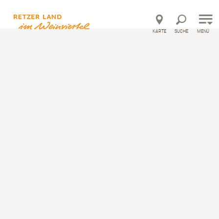
Direkt zur Hauptnavigation
Direkt zur Volltextsuche
Direkt zum Inhalt
KARTE
SUCHE
MENÜ
©
Startseite
Herbst