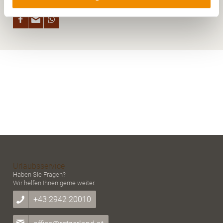
Adresse (in gekürzter Form, sodass keine eindeutige
Zuordnung möglich ist) sowie technische Informationen
wie Browser, Internetanbieter, Endgerät und
Bildschirmauflösung an Google bzw. Meta weiter.
Weitere Details betreffend Cookies und einer möglichen
späteren Deaktivierung finden Sie in unserer
Datenschutzerklärung
.
Urlaubsservice
Haben Sie Fragen?
Wir helfen Ihnen gerne weiter.
+43 2942 20010