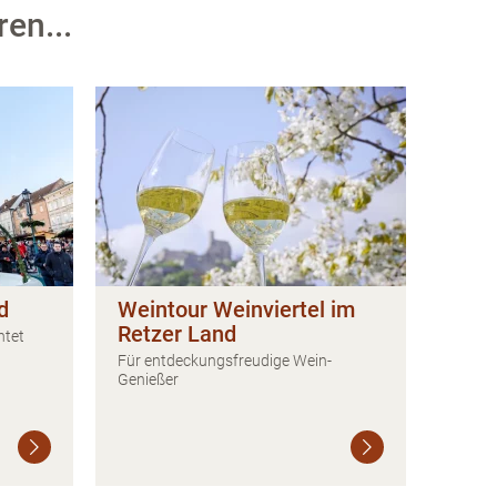
en...
d
Weintour Weinviertel im
Retzer Land
htet
Für entdeckungsfreudige Wein-
Genießer
Weiterlesen
Weiterlesen