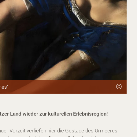
©
nes"
zer Land wieder zur kulturellen Erlebnisregion!
rauer Vorzeit verliefen hier die Gestade des Urmeeres.