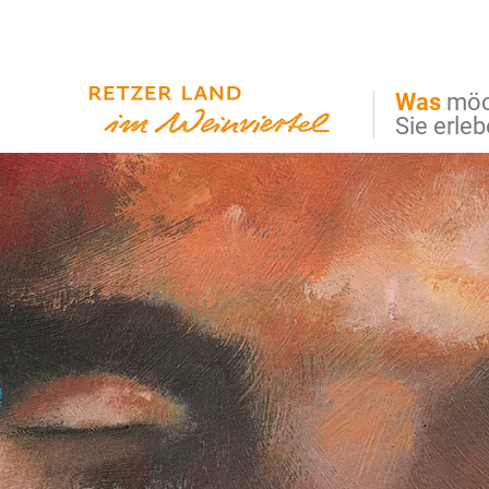
Direkt zur Hauptnavigation
Direkt zur Volltextsuche
Direkt zum Inhalt
Was
möc
Sie erle