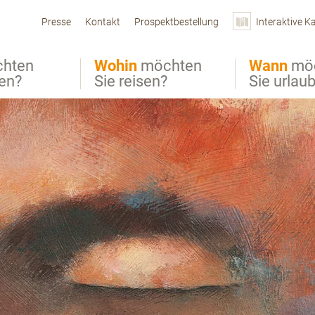
Presse
Kontakt
Prospektbestellung
Interaktive K
hten
Wohin
möchten
Wann
mö
ben?
Sie reisen?
Sie urlau