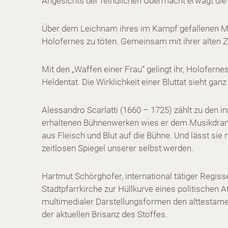
Angesichts der feindlichen Übermacht erwägt die 
Über dem Leichnam ihres im Kampf gefallenen Ma
Holofernes zu töten. Gemeinsam mit ihrer alten Zo
Mit den „Waffen einer Frau“ gelingt ihr, Holoferne
Heldentat. Die Wirklichkeit einer Bluttat sieht ga
Alessandro Scarlatti (1660 – 1725) zählt zu den 
erhaltenen Bühnenwerken wies er dem Musikdrama
aus Fleisch und Blut auf die Bühne. Und lässt si
zeitlosen Spiegel unserer selbst werden.
Hartmut Schörghofer, international tätiger Regiss
Stadtpfarrkirche zur Hüllkurve eines politischen 
multimedialer Darstellungsformen den alttestame
der aktuellen Brisanz des Stoffes.