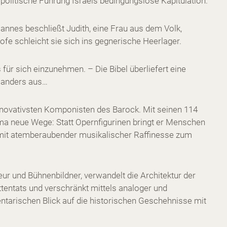
politische Führung Israels bedingungslose Kapitulation.
nnes beschließt Judith, eine Frau aus dem Volk,
fe schleicht sie sich ins gegnerische Heerlager.
s für sich einzunehmen. – Die Bibel überliefert eine
nz anders aus…
innovativsten Komponisten des Barock. Mit seinen 114
 neue Wege: Statt Opernfigurinen bringt er Menschen
e mit atemberaubender musikalischer Raffinesse zum
eur und Bühnenbildner, verwandelt die Architektur der
Attentats und verschränkt mittels analoger und
ntarischen Blick auf die historischen Geschehnisse mit