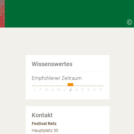
©
Wissenswertes
Empfohlener Zeitraum
J
F
M
A
M
J
J
A
S
O
N
D
Kontakt
Festival Retz
Hauptplatz 30