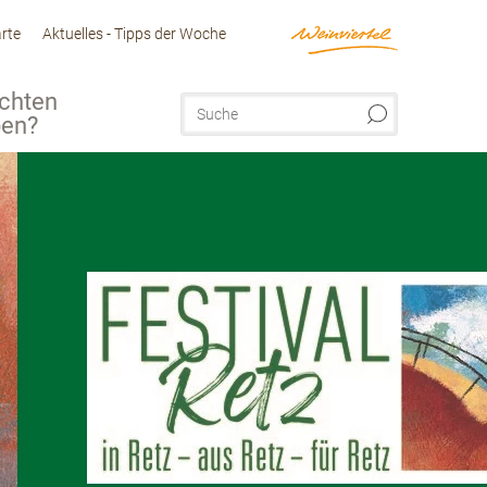
arte
Aktuelles - Tipps der Woche
chten
ben?