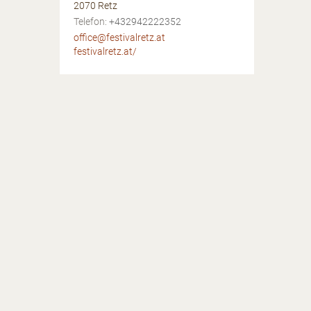
2070
Retz
AT
Telefon:
+432942222352
office@festivalretz.at
festivalretz.at/