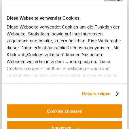
Kontakt
Diese Webseite verwendet Cookies
Öffentliche Anreise
Diese Webseite verwendet Cookies um die Funktion der
Route mit Google Maps
Webseite, Statistiken, sowie auf Ihre Interessen
zugeschnittene Inhalte, zu ermöglichen. Eine Weitergabe
Lage/Karte
dieser Daten erfolgt ausschließlich pseudonymisiert. Mit
Klick auf „Cookies zulassen“ können Sie unsere
Webseite weiterhin in vollem Umfang nutzen. Diese
Cookies werden – mit Ihrer Einwilligung – auch von
Drittanbietern in den USA verarbeitet und verwendet. In
Empfehlungen und Tipps in der Umgebung
den USA besteht derzeit kein angemessenes
Datenschutzniveau, und es ist nicht ausgeschlossen,
Details zeigen
dass staatliche Sicherheitsbehörden entsprechende
Ausflugsziele
Gastronomie
Touren
Infrastruktur
Anordnungen gegenüber den Drittanbietern (Google und
Meta Platforms, Inc.) treffen, um Zugriff zu Daten zu
Cookies zulassen
Kontroll- und Überwachungszwecken zu erhalten.
Dagegen gibt es keine wirksamen Rechtsbehelfe und
Anpassen