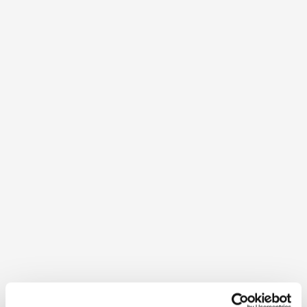
Ausstattung der Unterkunft
Ausstattung
Terrasse/Gastgarten, E-Bike Ladestation, WLAN
Service
Ab Hof Verkauf, Haustiere nicht erlaubt,
Fahrradabstellraum, Frühstück möglich
mehr anzeigen
Standort & Anreise