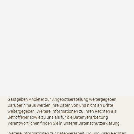
Straße, Hausnr.
*
PLZ
*
Ort
*
Land
Ihre Kontaktdaten (Name, Anschrift, E-Mail und Telefonnummer)
sowie Ihre reisespezifischen Daten (Anreise-/Abreisedatum,
Anzahl Personen, Anzahl Kinder und Alter der Kinder) werden für
den Zweck und die Dauer der Bearbeitung Ihrer unverbindlichen
Anfrage bei uns gespeichert und von uns an den betreffenden
Gastgeber/Anbieter zur Angebotserstellung weitergegeben.
Darüber hinaus werden Ihre Daten von uns nicht an Dritte
weitergegeben. Weitere Informationen zu Ihren Rechten als
Betroffener sowie zu uns als für die Datenverarbeitung
Verantwortlichen finden Sie in unserer Datenschutzerklärung.
Weitere Informationen zur Datenverarbeitung und Ihren Rechten