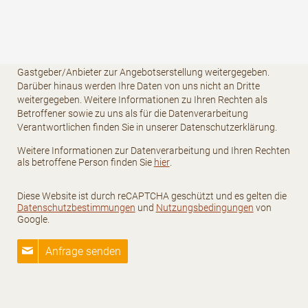
Ihre Kontaktdaten (Name, Anschrift, E-Mail und Telefonnummer)
sowie Ihre reisespezifischen Daten (Anreise-/Abreisedatum,
Anzahl Personen, Anzahl Kinder und Alter der Kinder) werden für
den Zweck und die Dauer der Bearbeitung Ihrer unverbindlichen
Anfrage bei uns gespeichert und von uns an den betreffenden
Gastgeber/Anbieter zur Angebotserstellung weitergegeben.
Darüber hinaus werden Ihre Daten von uns nicht an Dritte
weitergegeben. Weitere Informationen zu Ihren Rechten als
Betroffener sowie zu uns als für die Datenverarbeitung
Verantwortlichen finden Sie in unserer Datenschutzerklärung.
Weitere Informationen zur Datenverarbeitung und Ihren Rechten
als betroffene Person finden Sie
hier
.
Diese Website ist durch reCAPTCHA geschützt und es gelten die
Datenschutzbestimmungen
und
Nutzungsbedingungen
von
Google.
Anfrage senden