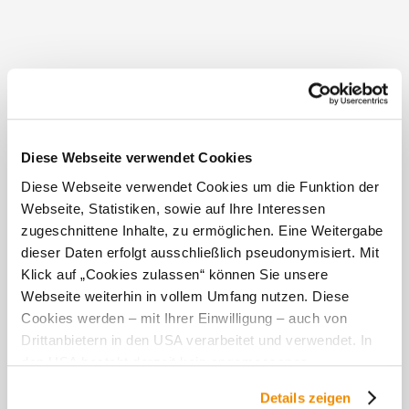
Empfehlungen und Tipps in der Umgebung
Ausflugsziele
Gastronomie
Touren
Infrastruktur
Diese Webseite verwendet Cookies
Diese Webseite verwendet Cookies um die Funktion der
Webseite, Statistiken, sowie auf Ihre Interessen
zugeschnittene Inhalte, zu ermöglichen. Eine Weitergabe
dieser Daten erfolgt ausschließlich pseudonymisiert. Mit
Klick auf „Cookies zulassen“ können Sie unsere
Webseite weiterhin in vollem Umfang nutzen. Diese
Irmgards Ferienwohnung anfragen
Cookies werden – mit Ihrer Einwilligung – auch von
Ihre Reisedaten
Drittanbietern in den USA verarbeitet und verwendet. In
den USA besteht derzeit kein angemessenes
Anreise
Abreise
Datenschutzniveau, und es ist nicht ausgeschlossen,
Details zeigen
dass staatliche Sicherheitsbehörden entsprechende