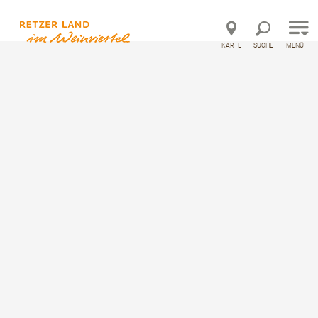
Direkt zur Hauptnavigation
Direkt zur Volltextsuche
Direkt zum Inhalt
KARTE
SUCHE
MENÜ
Unterkünfte
Alle Unterkünfte
Irmgards Ferienwohnung
Irmgards Ferienwohnung
Privatzimmer, Ferienwohnung
Ausstattung
Standort & Anreise
Anfrage übermitteln